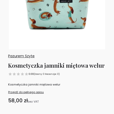
Pazurem Szyte
Kosmetyczka jamniki miętowa welur
0.00
(Oceny: 0 Recenzje: 0)
Kosmetyczka jamniki miętowa welur
Przejdź do pełnego opisu
Cena
58,00 zł
bez VAT
Wybierz wariant produktu: