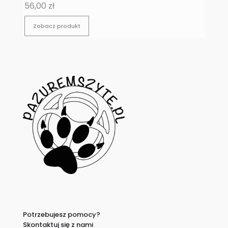
Cena
56,00 zł
Zobacz produkt
Potrzebujesz pomocy?
Skontaktuj się z nami