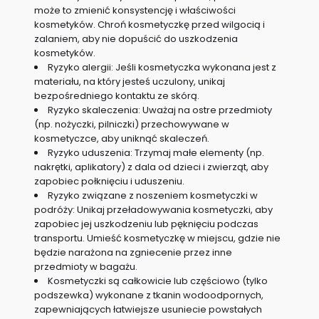
może to zmienić konsystencję i właściwości
kosmetyków. Chroń kosmetyczkę przed wilgocią i
zalaniem, aby nie dopuścić do uszkodzenia
kosmetyków.
Ryzyko alergii: Jeśli kosmetyczka wykonana jest z
materiału, na który jesteś uczulony, unikaj
bezpośredniego kontaktu ze skórą.
Ryzyko skaleczenia: Uważaj na ostre przedmioty
(np. nożyczki, pilniczki) przechowywane w
kosmetyczce, aby uniknąć skaleczeń.
Ryzyko uduszenia: Trzymaj małe elementy (np.
nakrętki, aplikatory) z dala od dzieci i zwierząt, aby
zapobiec połknięciu i uduszeniu.
Ryzyko związane z noszeniem kosmetyczki w
podróży: Unikaj przeładowywania kosmetyczki, aby
zapobiec jej uszkodzeniu lub pęknięciu podczas
transportu. Umieść kosmetyczkę w miejscu, gdzie nie
będzie narażona na zgniecenie przez inne
przedmioty w bagażu.
Kosmetyczki są całkowicie lub częściowo (tylko
podszewka) wykonane z tkanin wodoodpornych,
zapewniających łatwiejsze usuniecie powstałych