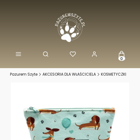
Produkty w
Otwórz wyszukiwarkę
Pazurem Szyte
AKCESORIA DLA WŁAŚCICIELA
KOSMETYCZKI