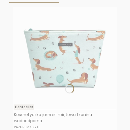
Bestseller
Kosmetyczka jamniki miętowa tkanina
wodoodporna
PRODUCENT
PAZUREM SZYTE